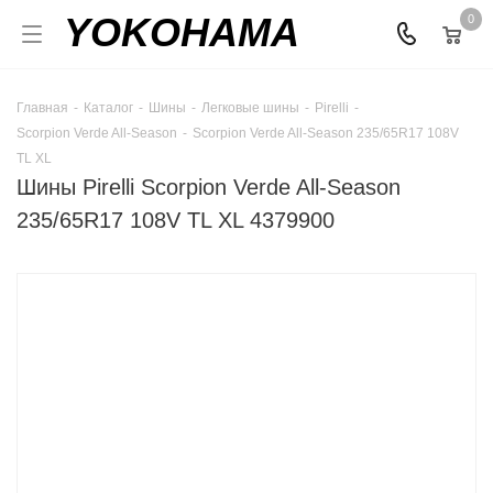
YOKOHAMA
0
Главная
-
Каталог
-
Шины
-
Легковые шины
-
Pirelli
-
Scorpion Verde All-Season
-
Scorpion Verde All-Season 235/65R17 108V
TL XL
Шины Pirelli Scorpion Verde All-Season
235/65R17 108V TL XL 4379900