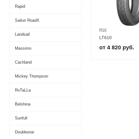
Rapid
Sailun RoadX
R16
Landsail
LT610
от
4 820
руб.
Massimo
Cachland
Mickey Thompson
RoTaLLa
Belshina
Sunfull
Doublestar