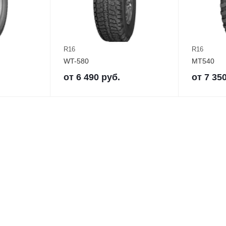
R16
R16
WT-580
MT540
от
6 490
руб.
от
7 35