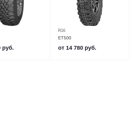
R16
ET500
0
руб.
от
14 780
руб.