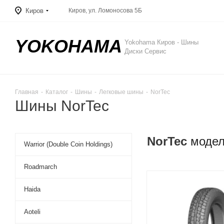
Киров
Киров, ул. Ломоносова 5Б
YOKOHAMA
Yokohama Киров - Шины
Диски Сервис
Главная
-
Каталог
-
Шины
-
Легковые шины
-
NorTec
Шины NorTec
NorTec
модел
Warrior (Double Coin Holdings)
Roadmarch
Haida
Aoteli