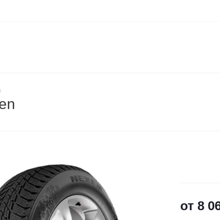
s
xen
от
8 0