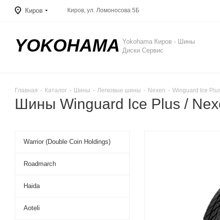
Киров
Киров, ул. Ломоносова 5Б
YOKOHAMA
Yokohama Киров - Шины
Диски Сервис
Главная
-
Каталог
-
Шины
-
Легковые шины
-
Nexen
-
Winguard Ice Plu
Шины Winguard Ice Plus / Ne
Warrior (Double Coin Holdings)
Roadmarch
Haida
Aoteli