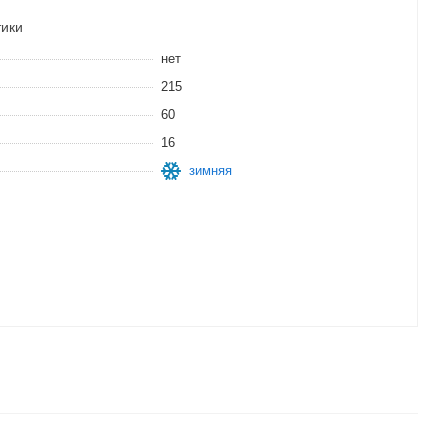
тики
нет
215
60
16
зимняя