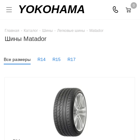
YOKOHAMA
0
Главная
-
Каталог
-
Шины
-
Легковые шины
-
Matador
Шины Matador
Все размеры
R14
R15
R17