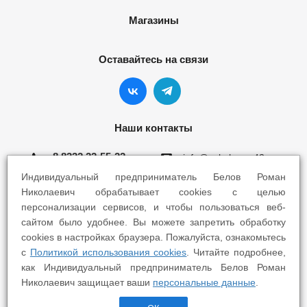
Магазины
Оставайтесь на связи
Наши контакты
8 8332 22-55-22
info@yokohama43.ru
Индивидуальный предприниматель Белов Роман
Киров, ул. Ломоносова 5Б
Николаевич обрабатывает cookies с целью
персонализации сервисов, и чтобы пользоваться веб-
Киров, ул. Профсоюзная 7А
сайтом было удобнее. Вы можете запретить обработку
cookies в настройках браузера. Пожалуйста, ознакомьтесь
с
Политикой использования cookies
. Читайте подробнее,
как Индивидуальный предприниматель Белов Роман
Николаевич защищает ваши
персональные данные
.
2025 © Yokohama Киров - Шины Диски Сервис