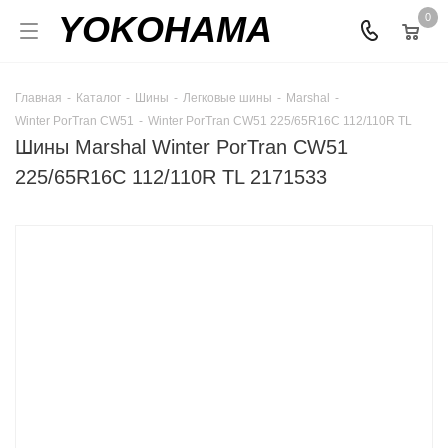
YOKOHAMA
0
Главная
-
Каталог
-
Шины
-
Легковые шины
-
Marshal
-
Winter PorTran CW51
-
Winter PorTran CW51 225/65R16C 112/110R TL
Шины Marshal Winter PorTran CW51
225/65R16C 112/110R TL 2171533