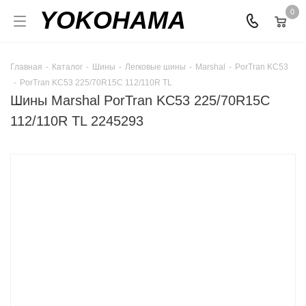
YOKOHAMA
0
Главная
-
Каталог
-
Шины
-
Легковые шины
-
Marshal
-
PorTran KC53
-
PorTran KC53 225/70R15C 112/110R TL
Шины Marshal PorTran KC53 225/70R15C
112/110R TL 2245293