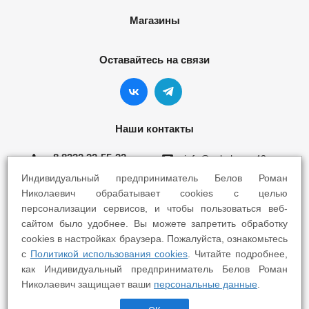
Магазины
Оставайтесь на связи
Наши контакты
8 8332 22-55-22
info@yokohama43.ru
Индивидуальный предприниматель Белов Роман
Киров, ул. Ломоносова 5Б
Николаевич обрабатывает cookies с целью
персонализации сервисов, и чтобы пользоваться веб-
Киров, ул. Профсоюзная 7А
сайтом было удобнее. Вы можете запретить обработку
cookies в настройках браузера. Пожалуйста, ознакомьтесь
с
Политикой использования cookies
. Читайте подробнее,
как Индивидуальный предприниматель Белов Роман
Николаевич защищает ваши
персональные данные
.
2025 © Yokohama Киров - Шины Диски Сервис