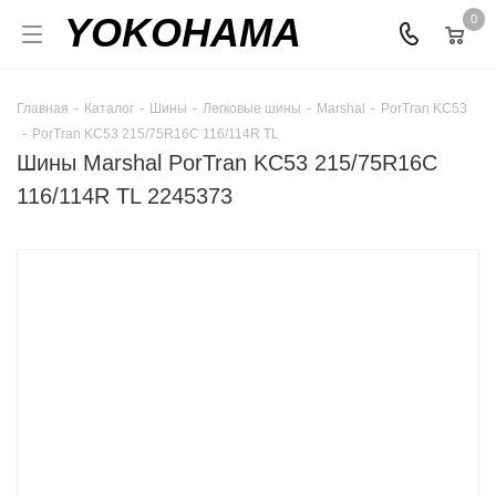
YOKOHAMA
0
Главная
-
Каталог
-
Шины
-
Легковые шины
-
Marshal
-
PorTran KC53
-
PorTran KC53 215/75R16C 116/114R TL
Шины Marshal PorTran KC53 215/75R16C
116/114R TL 2245373