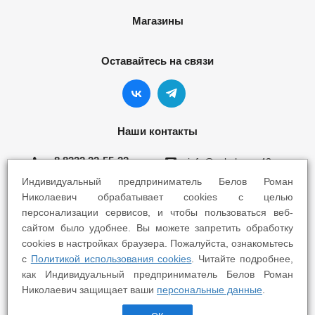
Магазины
Оставайтесь на связи
Наши контакты
8 8332 22-55-22
info@yokohama43.ru
Индивидуальный предприниматель Белов Роман
Киров, ул. Ломоносова 5Б
Николаевич обрабатывает cookies с целью
персонализации сервисов, и чтобы пользоваться веб-
Киров, ул. Профсоюзная 7А
сайтом было удобнее. Вы можете запретить обработку
cookies в настройках браузера. Пожалуйста, ознакомьтесь
с
Политикой использования cookies
. Читайте подробнее,
как Индивидуальный предприниматель Белов Роман
Николаевич защищает ваши
персональные данные
.
2025 © Yokohama Киров - Шины Диски Сервис