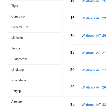
16''
Wildtraxx A/T 2
Tigar
Comforser
16''
Wildtraxx A/T 
General Tire
18''
Wildtraxx A/T 2
Michelin
Tunga
18''
Wildtraxx A/T 2
Bridgestone
20''
LingLong
Wildtraxx A/T 2
Roadstone
20''
Wildtraxx A/T 
Unigrip
Altenzo
15''
Wildtraxx A/T 