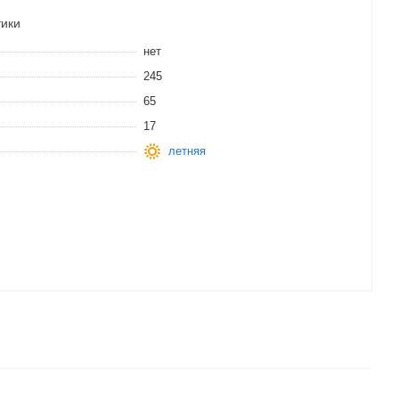
тики
нет
245
65
17
летняя