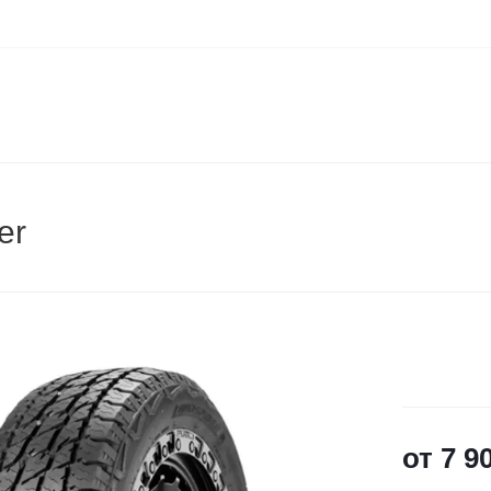
er
от
7 9