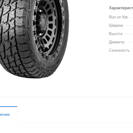
Характерис
Run on flat
Ширина
Высота
Диаметр
Сезонность
личие