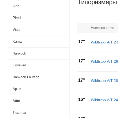
Типоразмеры
Ikon
Pirelli
Наименование
Viatti
Kama
17''
Wildtraxx A/T 2
Hankook
17''
Wildtraxx A/T 2
Gislaved
Hankook Laufenn
17''
Wildtraxx A/T 2
Aplus
16''
Wildtraxx A/T 2
Attar
Tracmax