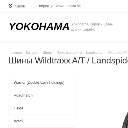
Киров
Киров, ул. Ломоносова 5Б
YOKOHAMA
Yokohama Киров - Шины
Диски Сервис
Главная
-
Каталог
-
Шины
-
Легковые шины
-
Landspider
-
Wildtraxx A/T
Шины Wildtraxx A/T / Landspid
Warrior (Double Coin Holdings)
Roadmarch
Haida
Aoteli