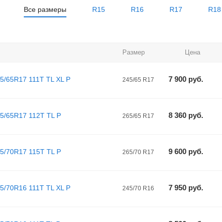
Все размеры
R15
R16
R17
R18
Размер
Цена
7 900
руб.
45/65R17 111T TL XL P
245/65 R17
8 360
руб.
65/65R17 112T TL P
265/65 R17
9 600
руб.
65/70R17 115T TL P
265/70 R17
7 950
руб.
45/70R16 111T TL XL P
245/70 R16