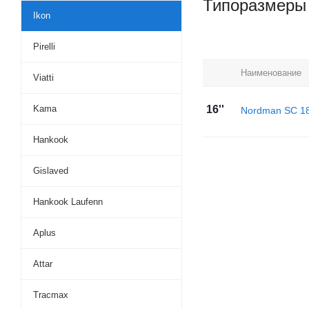
Типоразмеры
Ikon
Pirelli
Наименование
Viatti
Kama
16''
Nordman SC 1
Hankook
Gislaved
Hankook Laufenn
Aplus
Attar
Tracmax