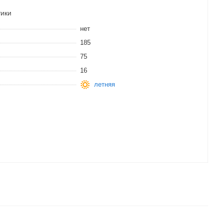
тики
нет
185
75
16
летняя