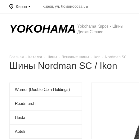
Киров
Киров, ул. Ломоносова 5Б
YOKOHAMA
Yokohama Киров - Шины
Диски Сервис
Главная
-
Каталог
-
Шины
-
Легковые шины
-
Ikon
-
Nordman SC
Шины Nordman SC / Ikon
Warrior (Double Coin Holdings)
Roadmarch
Haida
Aoteli