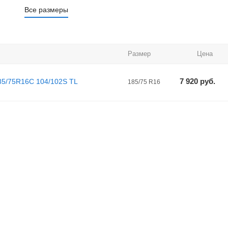
Все размеры
Размер
Цена
7 920
руб.
85/75R16C 104/102S TL
185/75 R16