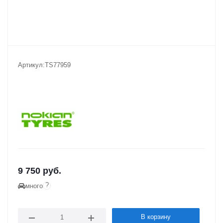
Артикул:
TS77959
9 750
руб.
?
много
В корзину