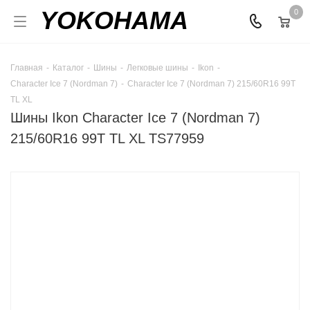
YOKOHAMA
0
Главная
-
Каталог
-
Шины
-
Легковые шины
-
Ikon
-
Character Ice 7 (Nordman 7)
-
Character Ice 7 (Nordman 7) 215/60R16 99T
TL XL
Шины Ikon Character Ice 7 (Nordman 7)
215/60R16 99T TL XL TS77959