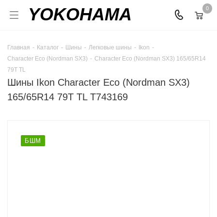
YOKOHAMA
0
Главная
-
Каталог
-
Шины
-
Легковые шины
-
Ikon
-
Character Eco (Nordman SX3)
-
Character Eco (Nordman SX3) 165/65R14
79T TL
Шины Ikon Character Eco (Nordman SX3)
165/65R14 79T TL T743169
БШМ