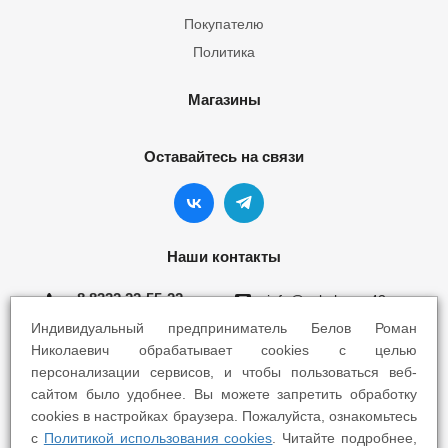
Покупателю
Политика
Магазины
Оставайтесь на связи
Наши контакты
8 8332 22-55-22
info@yokohama43.ru
Индивидуальный предприниматель Белов Роман
Киров, ул. Ломоносова 5Б
Николаевич обрабатывает cookies с целью
персонализации сервисов, и чтобы пользоваться веб-
Киров, ул. Профсоюзная 7А
сайтом было удобнее. Вы можете запретить обработку
cookies в настройках браузера. Пожалуйста, ознакомьтесь
с
Политикой использования cookies
. Читайте подробнее,