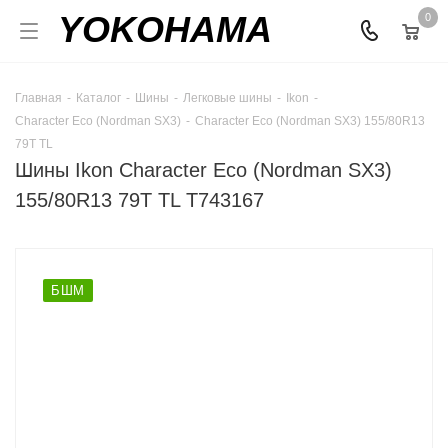
YOKOHAMA
0
Главная
-
Каталог
-
Шины
-
Легковые шины
-
Ikon
-
Character Eco (Nordman SX3)
-
Character Eco (Nordman SX3) 155/80R13
79T TL
Шины Ikon Character Eco (Nordman SX3)
155/80R13 79T TL T743167
БШМ