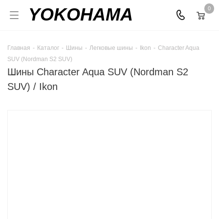
YOKOHAMA
0
Главная
-
Каталог
-
Шины
-
Легковые шины
-
Ikon
-
Character Aqua
SUV (Nordman S2 SUV)
Шины Character Aqua SUV (Nordman S2
SUV) / Ikon