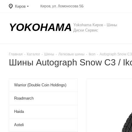
Киров
Киров, ул. Ломоносова 5Б
YOKOHAMA
Yokohama Киров - Шины
Диски Сервис
Главная
-
Каталог
-
Шины
-
Легковые шины
-
Ikon
-
Autograph Snow C3
Шины Autograph Snow C3 / Ik
Warrior (Double Coin Holdings)
Roadmarch
Haida
Aoteli