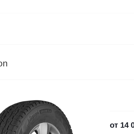
on
от
14 