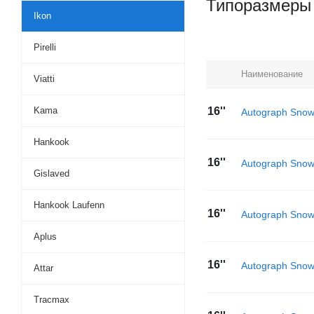
Типоразмеры
Ikon
Pirelli
Наименование
Viatti
Kama
16''
Autograph Sno
Hankook
16''
Autograph Sno
Gislaved
Hankook Laufenn
16''
Autograph Sno
Aplus
16''
Autograph Snow
Attar
Tracmax