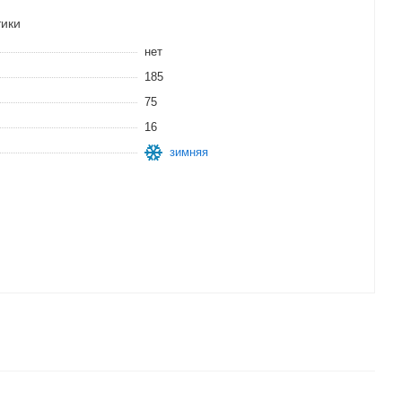
тики
нет
185
75
16
зимняя