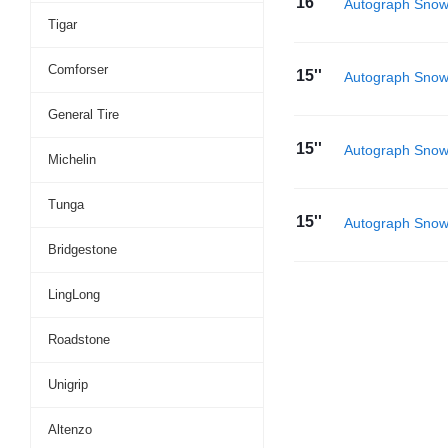
16''
Autograph Sno
Tigar
Comforser
15''
Autograph Sno
General Tire
15''
Autograph Sno
Michelin
Tunga
15''
Autograph Snow
Bridgestone
LingLong
Roadstone
Unigrip
Altenzo