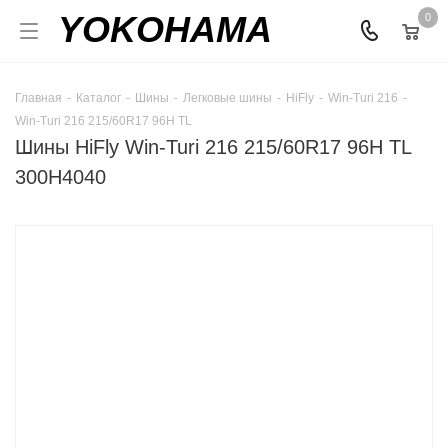
YOKOHAMA
0
Главная
-
Каталог
-
Шины
-
Легковые шины
-
HiFly
-
Win-Turi 216
-
Win-Turi 216 215/60R17 96H TL
Шины HiFly Win-Turi 216 215/60R17 96H TL
300H4040