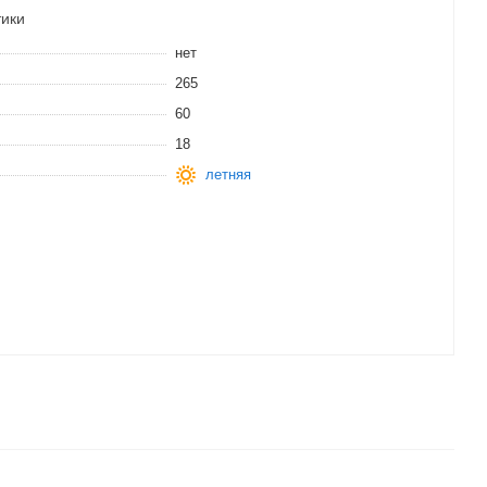
тики
нет
265
60
18
летняя