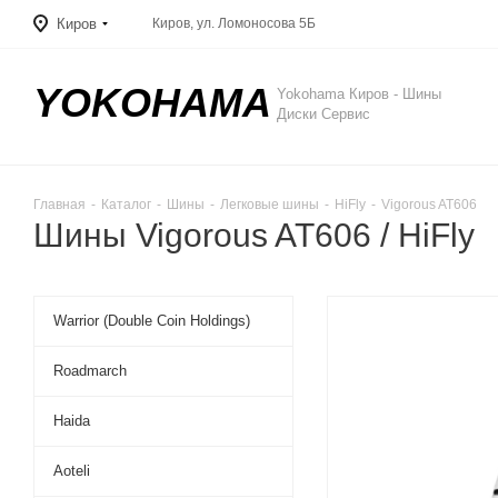
Киров
Киров, ул. Ломоносова 5Б
YOKOHAMA
Yokohama Киров - Шины
Диски Сервис
Главная
-
Каталог
-
Шины
-
Легковые шины
-
HiFly
-
Vigorous AT606
Шины Vigorous AT606 / HiFly
Warrior (Double Coin Holdings)
Roadmarch
Haida
Aoteli