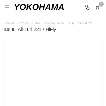
YOKOHAMA
0
Главная
-
Каталог
-
Шины
-
Легковые шины
-
HiFly
-
All-Turi 221
Шины All-Turi 221 / HiFly