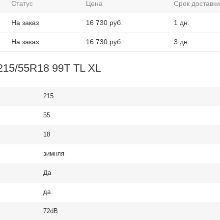
Статус
Цена
Срок доставки
На заказ
16 730
руб.
1 дн.
На заказ
16 730
руб.
3 дн.
215/55R18 99T TL XL
215
55
18
зимняя
Да
да
72dB