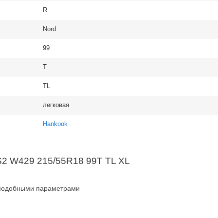
R
Nord
99
T
TL
легковая
Hankook
S2 W429 215/55R18 99T TL XL
 подобными параметрами