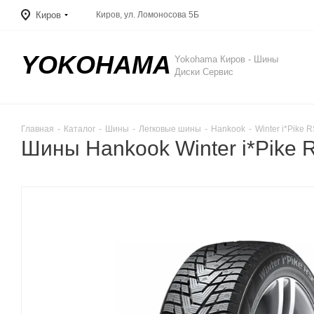
Киров
Киров, ул. Ломоносова 5Б
YOKOHAMA
Yokohama Киров - Шины
Диски Сервис
Главная
-
Каталог
-
Шины
-
Легковые шины
-
Hankook
-
Winter i*Pike 
Шины Hankook Winter i*Pike 