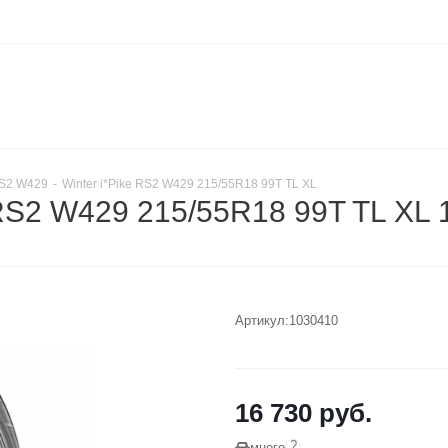
RS2 W429
-
Winter i*Pike RS2 W429 215/55R18 99T TL XL
RS2 W429 215/55R18 99T TL XL
Артикул:
1030410
16 730
руб.
?
много