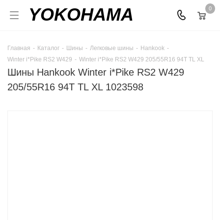
YOKOHAMA
0
Главная
-
Каталог
-
Шины
-
Легковые шины
-
Hankook
-
Winter i*Pike RS2 W429
-
Winter i*Pike RS2 W429 205/55R16 94T TL XL
Шины Hankook Winter i*Pike RS2 W429
205/55R16 94T TL XL 1023598