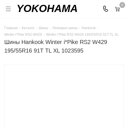
YOKOHAMA
0
Главная
-
Каталог
-
Шины
-
Легковые шины
-
Hankook
-
Winter i*Pike RS2 W429
-
Winter i*Pike RS2 W429 195/55R16 91T TL XL
Шины Hankook Winter i*Pike RS2 W429
195/55R16 91T TL XL 1023595