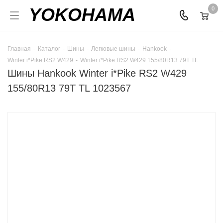
YOKOHAMA
0
Главная
-
Каталог
-
Шины
-
Легковые шины
-
Hankook
-
Winter i*Pike RS2 W429
-
Winter i*Pike RS2 W429 155/80R13 79T TL
Шины Hankook Winter i*Pike RS2 W429
155/80R13 79T TL 1023567