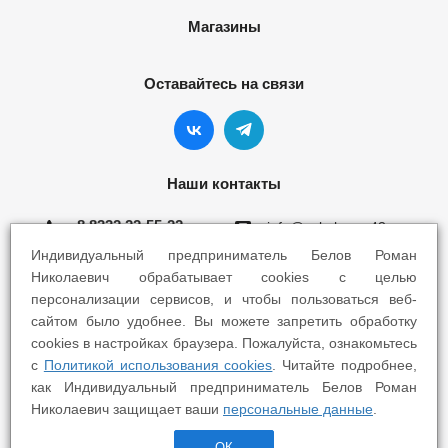
Магазины
Оставайтесь на связи
Наши контакты
8 8332 22-55-22
info@yokohama43.ru
Индивидуальный предприниматель Белов Роман
Киров, ул. Ломоносова 5Б
Николаевич обрабатывает cookies с целью
персонализации сервисов, и чтобы пользоваться веб-
Киров, ул. Профсоюзная 7А
сайтом было удобнее. Вы можете запретить обработку
cookies в настройках браузера. Пожалуйста, ознакомьтесь
с
Политикой использования cookies
. Читайте подробнее,
как Индивидуальный предприниматель Белов Роман
Николаевич защищает ваши
персональные данные
.
2025 © Yokohama Киров - Шины Диски Сервис
ОК