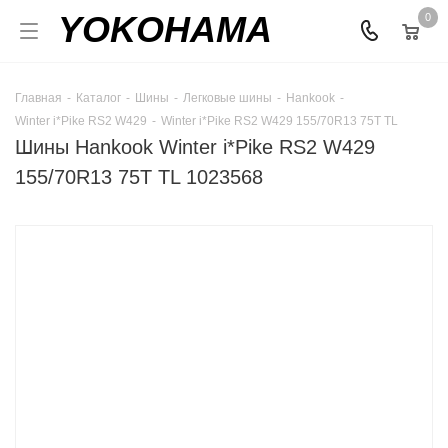
YOKOHAMA
0
Главная
-
Каталог
-
Шины
-
Легковые шины
-
Hankook
-
Winter i*Pike RS2 W429
-
Winter i*Pike RS2 W429 155/70R13 75T TL
Шины Hankook Winter i*Pike RS2 W429
155/70R13 75T TL 1023568