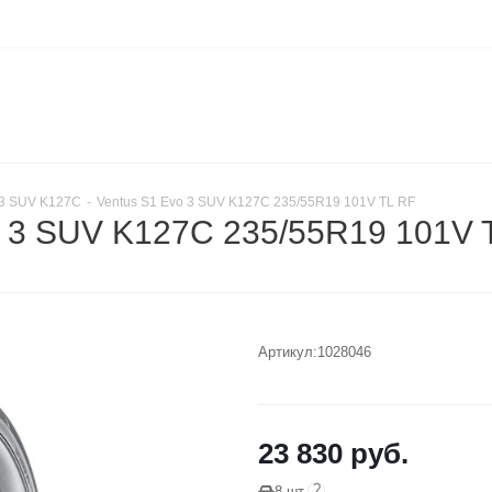
 3 SUV K127C
-
Ventus S1 Evo 3 SUV K127C 235/55R19 101V TL RF
 3 SUV K127C 235/55R19 101V 
Артикул:
1028046
23 830
руб.
?
8 шт.