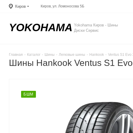
Киров
Киров, ул. Ломоносова 5Б
YOKOHAMA
Yokohama Киров - Шины
Диски Сервис
Главная
-
Каталог
-
Шины
-
Легковые шины
-
Hankook
-
Ventus S1 Evo
Шины Hankook Ventus S1 Evo
БШМ