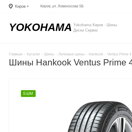
Киров
Киров, ул. Ломоносова 5Б
YOKOHAMA
Yokohama Киров - Шины
Диски Сервис
Главная
-
Каталог
-
Шины
-
Легковые шины
-
Hankook
-
Ventus Prime 
Шины Hankook Ventus Prime 
БШМ