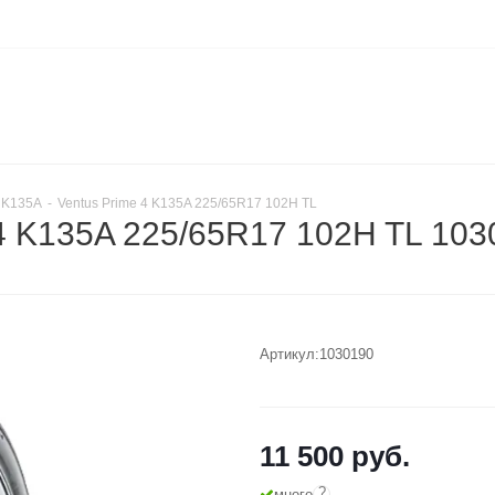
4 K135A
-
Ventus Prime 4 K135A 225/65R17 102H TL
4 K135A 225/65R17 102H TL 103
Артикул:
1030190
11 500
руб.
?
много