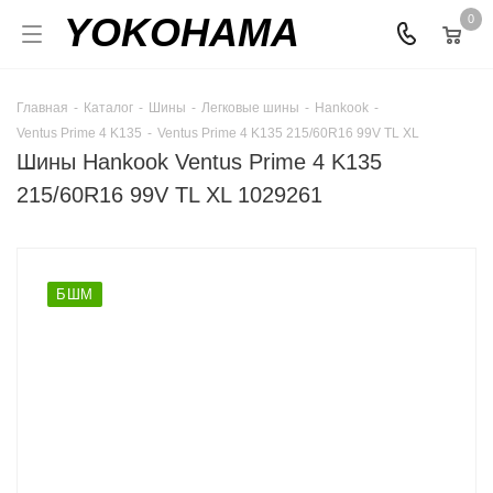
YOKOHAMA
0
Главная
-
Каталог
-
Шины
-
Легковые шины
-
Hankook
-
Ventus Prime 4 K135
-
Ventus Prime 4 K135 215/60R16 99V TL XL
Шины Hankook Ventus Prime 4 K135
215/60R16 99V TL XL 1029261
БШМ