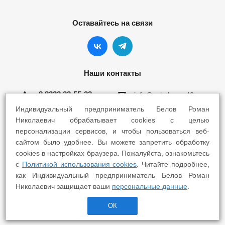
Оставайтесь на связи
Наши контакты
8 8332 22-55-22
info@yokohama43.ru
Индивидуальный предприниматель Белов Роман
Киров, ул. Ломоносова 5Б
Николаевич обрабатывает cookies с целью
персонализации сервисов, и чтобы пользоваться веб-
Киров, ул. Профсоюзная 7А
сайтом было удобнее. Вы можете запретить обработку
cookies в настройках браузера. Пожалуйста, ознакомьтесь
с
Политикой использования cookies
. Читайте подробнее,
как Индивидуальный предприниматель Белов Роман
Николаевич защищает ваши
персональные данные
.
2025 © Yokohama Киров - Шины Диски Сервис
ОК