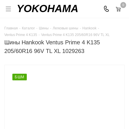
YOKOHAMA
0
Главная
-
Каталог
-
Шины
-
Легковые шины
-
Hankook
-
Ventus Prime 4 K135
-
Ventus Prime 4 K135 205/60R16 96V TL XL
Шины Hankook Ventus Prime 4 K135
205/60R16 96V TL XL 1029263
БШМ