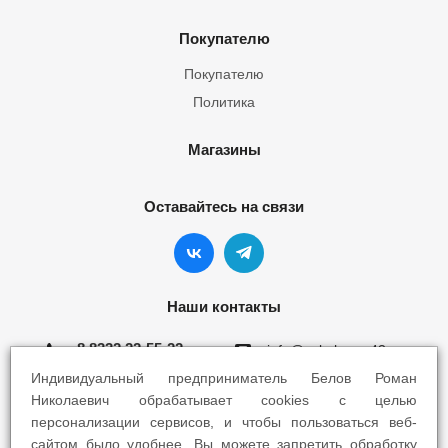
Покупателю
Покупателю
Политика
Магазины
Оставайтесь на связи
Наши контакты
8 8332 22-55-22
info@yokohama43.ru
Индивидуальный предприниматель Белов Роман
Киров, ул. Ломоносова 5Б
Николаевич обрабатывает cookies с целью
персонализации сервисов, и чтобы пользоваться веб-
Киров, ул. Профсоюзная 7А
сайтом было удобнее. Вы можете запретить обработку