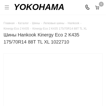
YOKOHAMA
0
Главная
-
Каталог
-
Шины
-
Легковые шины
-
Hankook
-
Kinergy Eco 2 K435
-
Kinergy Eco 2 K435 175/70R14 88T TL XL
Шины Hankook Kinergy Eco 2 K435
175/70R14 88T TL XL 1022710