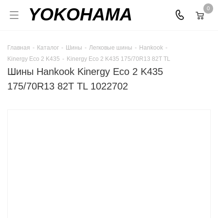
YOKOHAMA
0
Главная
-
Каталог
-
Шины
-
Легковые шины
-
Hankook
-
Kinergy Eco 2 K435
-
Kinergy Eco 2 K435 175/70R13 82T TL
Шины Hankook Kinergy Eco 2 K435
175/70R13 82T TL 1022702