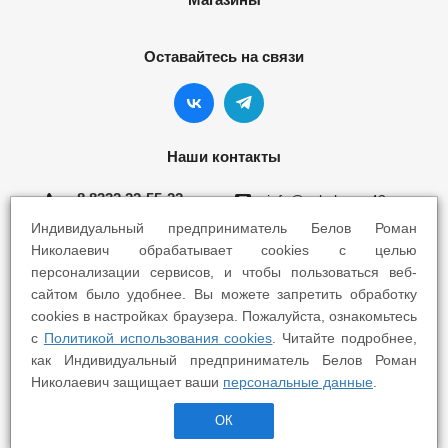
Оставайтесь на связи
Наши контакты
8 8332 22-55-22
info@yokohama43.ru
Индивидуальный предприниматель Белов Роман
Киров, ул. Ломоносова 5Б
Николаевич обрабатывает cookies с целью
персонализации сервисов, и чтобы пользоваться веб-
Киров, ул. Профсоюзная 7А
сайтом было удобнее. Вы можете запретить обработку
cookies в настройках браузера. Пожалуйста, ознакомьтесь
с
Политикой использования cookies
. Читайте подробнее,
как Индивидуальный предприниматель Белов Роман
Николаевич защищает ваши
персональные данные
.
2025 © Yokohama Киров - Шины Диски Сервис
ОК