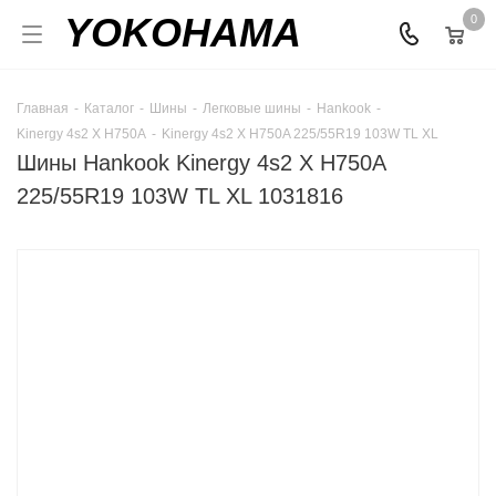
YOKOHAMA
0
Главная
-
Каталог
-
Шины
-
Легковые шины
-
Hankook
-
Kinergy 4s2 X H750A
-
Kinergy 4s2 X H750A 225/55R19 103W TL XL
Шины Hankook Kinergy 4s2 X H750A
225/55R19 103W TL XL 1031816