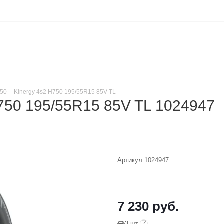
750
-
Kinergy 4s2 H750 195/55R15 85V TL
750 195/55R15 85V TL 1024947
Артикул:
1024947
7 230
руб.
?
3 шт.