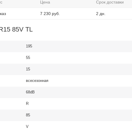
ус
Цена
Срок доставки
каз
7 230
руб.
2 дн.
5R15 85V TL
195
55
15
всесезонная
68dB
R
85
V