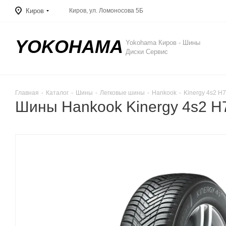
Киров
Киров, ул. Ломоносова 5Б
YOKOHAMA
Yokohama Киров - Шины
Диски Сервис
Главная
-
Каталог
-
Шины
-
Легковые шины
-
Hankook
-
Kinergy 4s2 H
Шины Hankook Kinergy 4s2 H