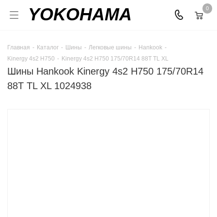
YOKOHAMA
0
Главная
-
Каталог
-
Шины
-
Легковые шины
-
Hankook
-
Kinergy 4s2 H750
-
Kinergy 4s2 H750 175/70R14 88T TL XL
Шины Hankook Kinergy 4s2 H750 175/70R14
88T TL XL 1024938