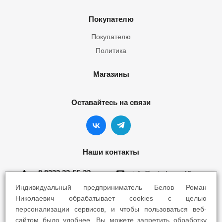
Покупателю
Покупателю
Политика
Магазины
Оставайтесь на связи
Наши контакты
8 8332 22-55-22
info@yokohama43.ru
Индивидуальный предприниматель Белов Роман
Киров, ул. Ломоносова 5Б
Николаевич обрабатывает cookies с целью
персонализации сервисов, и чтобы пользоваться веб-
Киров, ул. Профсоюзная 7А
сайтом было удобнее. Вы можете запретить обработку