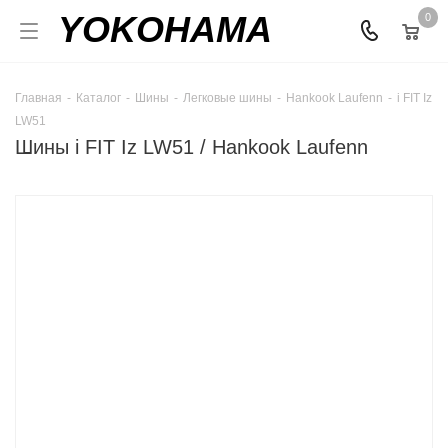
YOKOHAMA
0
Главная
-
Каталог
-
Шины
-
Легковые шины
-
Hankook Laufenn
-
i FIT Iz
LW51
Шины i FIT Iz LW51 / Hankook Laufenn