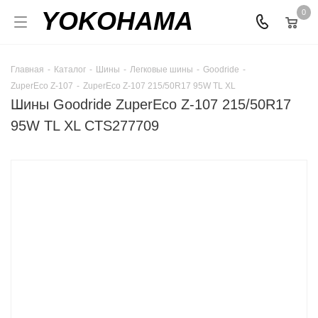
YOKOHAMA
0
Главная
-
Каталог
-
Шины
-
Легковые шины
-
Goodride
-
ZuperEco Z-107
-
ZuperEco Z-107 215/50R17 95W TL XL
Шины Goodride ZuperEco Z-107 215/50R17
95W TL XL CTS277709