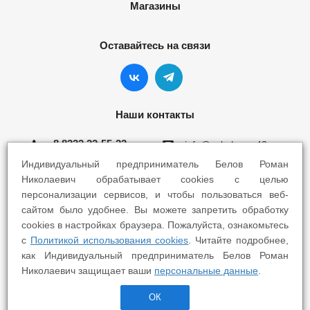
Магазины
Оставайтесь на связи
Наши контакты
8 8332 22-55-22
info@yokohama43.ru
Индивидуальный предприниматель Белов Роман
Киров, ул. Ломоносова 5Б
Николаевич обрабатывает cookies с целью
персонализации сервисов, и чтобы пользоваться веб-
Киров, ул. Профсоюзная 7А
сайтом было удобнее. Вы можете запретить обработку
cookies в настройках браузера. Пожалуйста, ознакомьтесь
с
Политикой использования cookies
. Читайте подробнее,
как Индивидуальный предприниматель Белов Роман
Николаевич защищает ваши
персональные данные
.
2025 © Yokohama Киров - Шины Диски Сервис
ОК