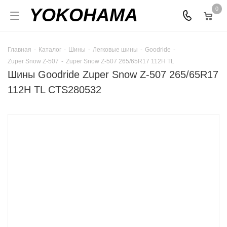
YOKOHAMA
0
Главная
-
Каталог
-
Шины
-
Легковые шины
-
Goodride
-
Zuper Snow Z-507
-
Zuper Snow Z-507 265/65R17 112H TL
Шины Goodride Zuper Snow Z-507 265/65R17
112H TL CTS280532