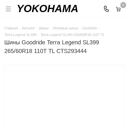
YOKOHAMA
0
Главная
-
Каталог
-
Шины
-
Легковые шины
-
Goodride
-
Terra Legend SL399
-
Terra Legend SL399 265/60R18 110T TL
Шины Goodride Terra Legend SL399
265/60R18 110T TL CTS293444