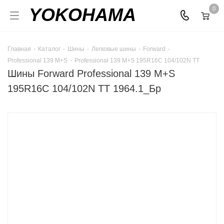
YOKOHAMA
0
Главная
-
Каталог
-
Шины
-
Легковые шины
-
Forward
-
Professional 139 M+S
-
Professional 139 M+S 195R16C 104/102N TT
Шины Forward Professional 139 M+S
195R16C 104/102N TT 1964.1_Бр