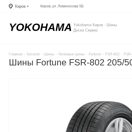
Киров
Киров, ул. Ломоносова 5Б
YOKOHAMA
Yokohama Киров - Шины
Диски Сервис
Главная
-
Каталог
-
Шины
-
Легковые шины
-
Fortune
-
FSR-802
-
FSR-
Шины Fortune FSR-802 205/5