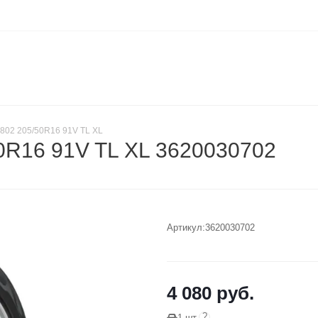
802 205/50R16 91V TL XL
0R16 91V TL XL 3620030702
Артикул:
3620030702
4 080
руб.
?
1 шт.