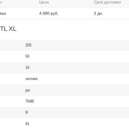
ус
Цена
Срок доставки
каз
4 080
руб.
2 дн.
 TL XL
205
50
16
летняя
да
70dB
R
91