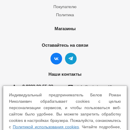
Покупателю
Политика
Магазины
Оставайтесь на связи
Наши контакты
8 8332 22-55-22
info@yokohama43.ru
Индивидуальный предприниматель Белов Роман
Киров, ул. Ломоносова 5Б
Николаевич обрабатывает cookies с целью
персонализации сервисов, и чтобы пользоваться веб-
Киров, ул. Профсоюзная 7А
сайтом было удобнее. Вы можете запретить обработку
cookies в настройках браузера. Пожалуйста, ознакомьтесь
с
Политикой использования cookies
. Читайте подробнее,