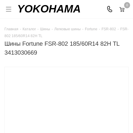
YOKOHAMA
0
Главная
-
Каталог
-
Шины
-
Легковые шины
-
Fortune
-
FSR-802
-
FSR-
802 185/60R14 82H TL
Шины Fortune FSR-802 185/60R14 82H TL
3413030669