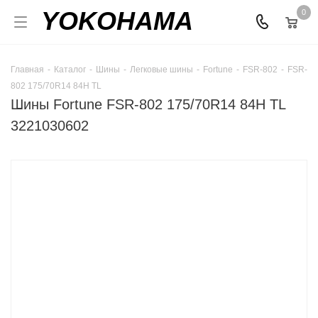
YOKOHAMA
0
Главная
-
Каталог
-
Шины
-
Легковые шины
-
Fortune
-
FSR-802
-
FSR-
802 175/70R14 84H TL
Шины Fortune FSR-802 175/70R14 84H TL
3221030602