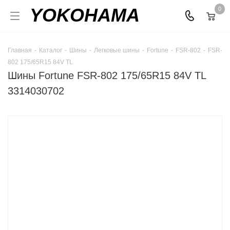
YOKOHAMA
0
Главная
-
Каталог
-
Шины
-
Легковые шины
-
Fortune
-
FSR-802
-
FSR-
802 175/65R15 84V TL
Шины Fortune FSR-802 175/65R15 84V TL
3314030702