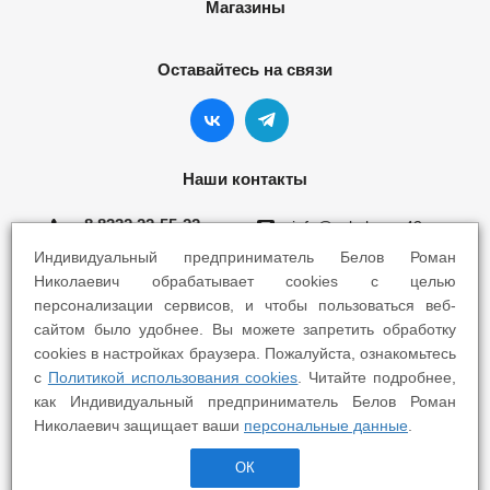
Магазины
Оставайтесь на связи
Наши контакты
8 8332 22-55-22
info@yokohama43.ru
Индивидуальный предприниматель Белов Роман
Киров, ул. Ломоносова 5Б
Николаевич обрабатывает cookies с целью
персонализации сервисов, и чтобы пользоваться веб-
Киров, ул. Профсоюзная 7А
сайтом было удобнее. Вы можете запретить обработку
cookies в настройках браузера. Пожалуйста, ознакомьтесь
с
Политикой использования cookies
. Читайте подробнее,
как Индивидуальный предприниматель Белов Роман
Николаевич защищает ваши
персональные данные
.
2025 © Yokohama Киров - Шины Диски Сервис
ОК