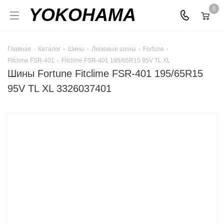
YOKOHAMA
0
Главная
-
Каталог
-
Шины
-
Легковые шины
-
Fortune
-
Fitclime FSR-401
-
Fitclime FSR-401 195/65R15 95V TL XL
Шины Fortune Fitclime FSR-401 195/65R15
95V TL XL 3326037401