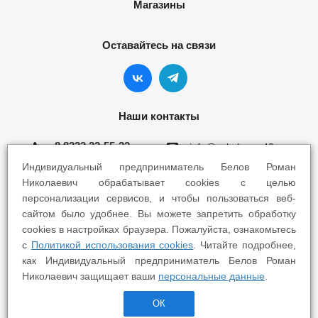
Магазины
Оставайтесь на связи
Наши контакты
8 8332 22-55-22
info@yokohama43.ru
Индивидуальный предприниматель Белов Роман
Киров, ул. Ломоносова 5Б
Николаевич обрабатывает cookies с целью
персонализации сервисов, и чтобы пользоваться веб-
Киров, ул. Профсоюзная 7А
сайтом было удобнее. Вы можете запретить обработку
cookies в настройках браузера. Пожалуйста, ознакомьтесь
с
Политикой использования cookies
. Читайте подробнее,
как Индивидуальный предприниматель Белов Роман
Николаевич защищает ваши
персональные данные
.
2025 © Yokohama Киров - Шины Диски Сервис
ОК