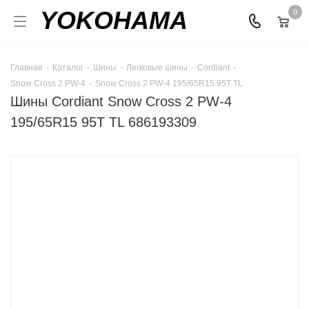
YOKOHAMA
0
Главная
-
Каталог
-
Шины
-
Легковые шины
-
Cordiant
-
Snow Cross 2 PW-4
-
Snow Cross 2 PW-4 195/65R15 95T TL
Шины Cordiant Snow Cross 2 PW-4
195/65R15 95T TL 686193309