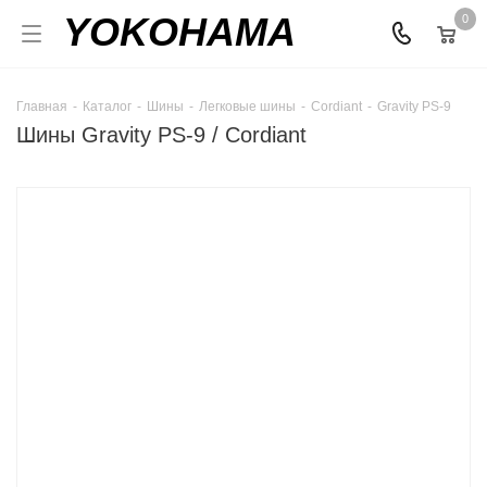
YOKOHAMA
0
Главная
-
Каталог
-
Шины
-
Легковые шины
-
Cordiant
-
Gravity PS-9
Шины Gravity PS-9 / Cordiant