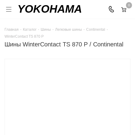
YOKOHAMA
0
Главная
-
Каталог
-
Шины
-
Легковые шины
-
Continental
-
WinterContact TS 870 P
Шины WinterContact TS 870 P / Continental