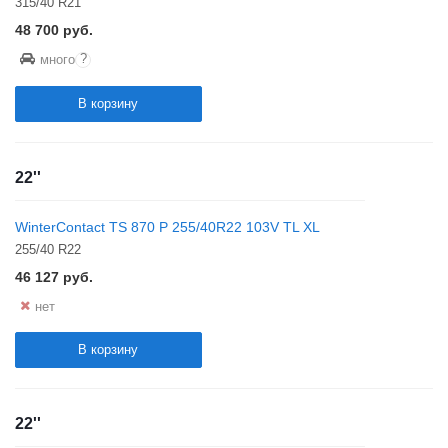
315/40 R21
48 700
руб.
?
много
В корзину
22''
WinterContact TS 870 P 255/40R22 103V TL XL
255/40 R22
46 127
руб.
нет
В корзину
22''