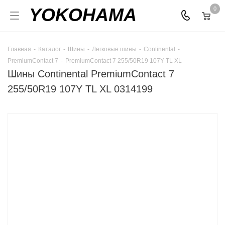
YOKOHAMA
0
Главная
-
Каталог
-
Шины
-
Легковые шины
-
Continental
-
PremiumContact 7
-
PremiumContact 7 255/50R19 107Y TL XL
Шины Continental PremiumContact 7
255/50R19 107Y TL XL 0314199