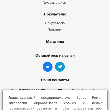
Грузовые диски
Покупателю
Покупателю
Политика
Магазины
Оставайтесь на связи
Наши контакты
8 8332 22-55-22
info@yokohama43.ru
Индивидуальный предприниматель Белов Роман
Киров, ул. Ломоносова 5Б
Николаевич обрабатывает cookies с целью
персонализации сервисов, и чтобы пользоваться веб-