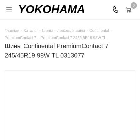
YOKOHAMA
0
Главная
-
Каталог
-
Шины
-
Легковые шины
-
Continental
-
PremiumContact 7
-
PremiumContact 7 245/45R19 98W TL
Шины Continental PremiumContact 7
245/45R19 98W TL 0313077