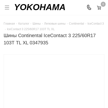
YOKOHAMA
0
Главная
-
Каталог
-
Шины
-
Легковые шины
-
Continental
-
IceContact 3
-
IceContact 3 225/60R17 103T TL XL
Шины Continental IceContact 3 225/60R17
103T TL XL 0347935