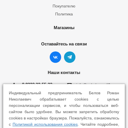
Покупателю
Политика
Магазины
Оставайтесь на связи
Наши контакты
8 8332 22-55-22
info@yokohama43.ru
Индивидуальный предприниматель Белов Роман
Киров, ул. Ломоносова 5Б
Николаевич обрабатывает cookies с целью
персонализации сервисов, и чтобы пользоваться веб-
Киров, ул. Профсоюзная 7А
сайтом было удобнее. Вы можете запретить обработку
cookies в настройках браузера. Пожалуйста, ознакомьтесь
с
Политикой использования cookies
. Читайте подробнее,