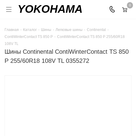
YOKOHAMA
0
Главная
-
Каталог
-
Шины
-
Легковые шины
-
Continental
-
ContiWinterContact TS 850 P
-
ContiWinterContact TS 850 P 255/60R18
108V TL
Шины Continental ContiWinterContact TS 850
P 255/60R18 108V TL 0355272