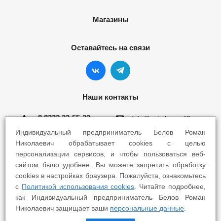
Магазины
Оставайтесь на связи
Наши контакты
8 8332 22-55-22
info@yokohama43.ru
Индивидуальный предприниматель Белов Роман
Киров, ул. Ломоносова 5Б
Николаевич обрабатывает cookies с целью
персонализации сервисов, и чтобы пользоваться веб-
Киров, ул. Профсоюзная 7А
сайтом было удобнее. Вы можете запретить обработку
cookies в настройках браузера. Пожалуйста, ознакомьтесь
с
Политикой использования cookies
. Читайте подробнее,
как Индивидуальный предприниматель Белов Роман
Николаевич защищает ваши
персональные данные
.
2025 © Yokohama Киров - Шины Диски Сервис