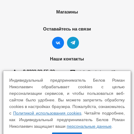
Магазины
Оставайтесь на связи
Наши контакты
8 8332 22-55-22
info@yokohama43.ru
Индивидуальный предприниматель Белов Роман
Киров, ул. Ломоносова 5Б
Николаевич обрабатывает cookies с целью
персонализации сервисов, и чтобы пользоваться веб-
Киров, ул. Профсоюзная 7А
сайтом было удобнее. Вы можете запретить обработку
cookies в настройках браузера. Пожалуйста, ознакомьтесь
с
Политикой использования cookies
. Читайте подробнее,
как Индивидуальный предприниматель Белов Роман
Николаевич защищает ваши
персональные данные
.
2025 © Yokohama Киров - Шины Диски Сервис