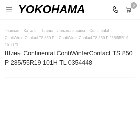
YOKOHAMA
0
Главная
-
Каталог
-
Шины
-
Легковые шины
-
Continental
-
ContiWinterContact TS 850 P
-
ContiWinterContact TS 850 P 235/55R19
101H TL
Шины Continental ContiWinterContact TS 850
P 235/55R19 101H TL 0354448