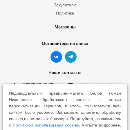
Покупателю
Политика
Магазины
Оставайтесь на связи
Наши контакты
8 8332 22-55-22
info@yokohama43.ru
Индивидуальный предприниматель Белов Роман
Киров, ул. Ломоносова 5Б
Николаевич обрабатывает cookies с целью
персонализации сервисов, и чтобы пользоваться веб-
Киров, ул. Профсоюзная 7А
сайтом было удобнее. Вы можете запретить обработку
cookies в настройках браузера. Пожалуйста, ознакомьтесь
с
Политикой использования cookies
. Читайте подробнее,