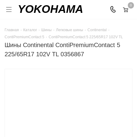
YOKOHAMA
0
Главная
-
Каталог
-
Шины
-
Легковые шины
-
Continental
-
ContiPremiumContact 5
-
ContiPremiumContact 5 225/65R17 102V TL
Шины Continental ContiPremiumContact 5
225/65R17 102V TL 0356867